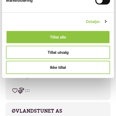
Markedsføring
Detaljer
BRØMNES GÅRD
Arendal
Agder
Tillat alle
Tillat utvalg
Ikke tillat
LEVENDE GÅRD
Lillesand
Agder
ØVLANDSTUNET AS