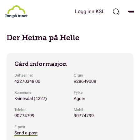
Hopp
til
Logg inn KSL
hovedinnhold
Der Heima på Helle
Gård informasjon
Driftsenhet
Orgnr
42270348 00
928649008
Kommune
Fylke
Kvinesdal (4227)
Agder
Telefon
Mobil
90774799
90774799
E-post
Send e-post