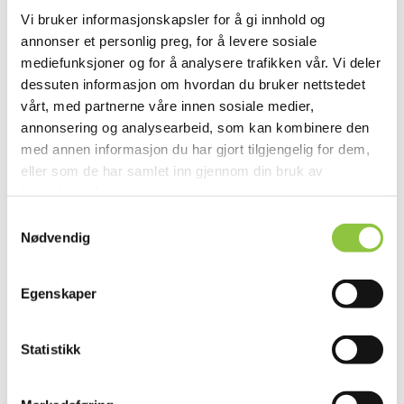
Vi bruker informasjonskapsler for å gi innhold og
annonser et personlig preg, for å levere sosiale
mediefunksjoner og for å analysere trafikken vår. Vi deler
dessuten informasjon om hvordan du bruker nettstedet
vårt, med partnerne våre innen sosiale medier,
Vesterdalsvegen 1917, 4480 Kvinesdal
annonsering og analysearbeid, som kan kombinere den
med annen informasjon du har gjort tilgjengelig for dem,
eller som de har samlet inn gjennom din bruk av
tjenestene deres.
Samtykkevalg
Nødvendig
Andre lignende gårder
Egenskaper
Statistikk
ÅSBØ GÅRD EVENSEN
Gjerstad
Agder