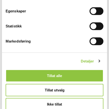
Egenskaper
Statistikk
Andre lignende gårder
Markedsføring
ØVRE STENGELSEN GÅRD
Detaljer
Alta
Finnmark
Tillat alle
Tillat utvalg
VADSØ RIDESKOLE TONI ELISABETH
DOLONEN HÅVARDSRUD
Ikke tillat