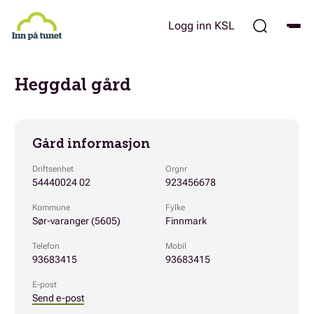
Hopp
til
Logg inn KSL
hovedinnhold
Heggdal gård
Gård informasjon
Driftsenhet
Orgnr
54440024 02
923456678
Kommune
Fylke
Sør-varanger (5605)
Finnmark
Telefon
Mobil
93683415
93683415
E-post
Send e-post