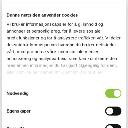
yter velferdstjenester.
Inn på tunet Trøndelag SA
Denne nettsiden anvender cookies
Vi bruker informasjonskapsler for å gi innhold og
Inn på tunet Trøndelag SA heleid av bønder rundt om i
annonser et personlig preg, for å levere sosiale
Trøndelag som et samvirke.
mediefunksjoner og for å analysere trafikken vår. Vi deler
dessuten informasjon om hvordan du bruker nettstedet
Spire Grønn Omsorg på Gård SA
vårt, med partnerne våre innen sosiale medier,
SPIRE et samvirke for og med godkjente Inn på tunet
annonsering og analysearbeid, som kan kombinere den
gårder i hele landet.
med annen informasjon du har gjort tilgjengelig for dem,
eller som de har samlet inn gjennom din bruk av
Andre nettsider om Inn på tunet
tjenestene deres.
Samtykkevalg
Nødvendig
Norsk landbruksrådgiving – kurs
IPT-kurset er utviklet for å gi økt kvalitet på IPT-
Egenskaper
tilbudet.
Inn på tunet-skolen