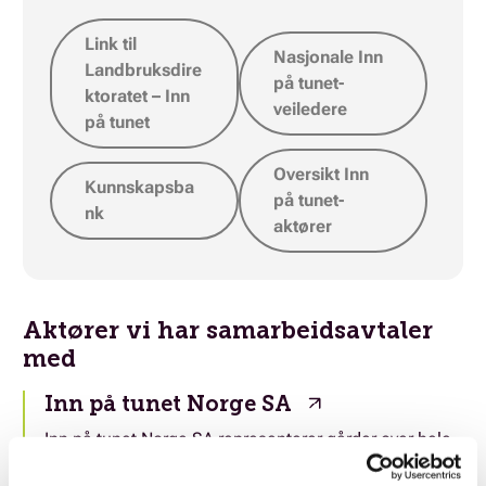
Link til
Nasjonale Inn
Landbruksdire
på tunet-
ktoratet – Inn
veiledere
på tunet
Oversikt Inn
Kunnskapsba
på tunet-
nk
aktører
Aktører vi har samarbeidsavtaler
med
Inn på tunet Norge SA
Inn på tunet Norge SA representerer gårder over hele
landet som sammen har dannet felles foretak som