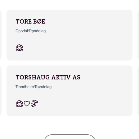
TORE BØE
Oppdal
Trøndelag
TORSHAUG AKTIV AS
Trondheim
Trøndelag