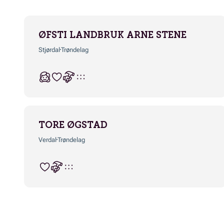
ØFSTI LANDBRUK ARNE STENE
Stjørdal
Trøndelag
TORE ØGSTAD
Verdal
Trøndelag