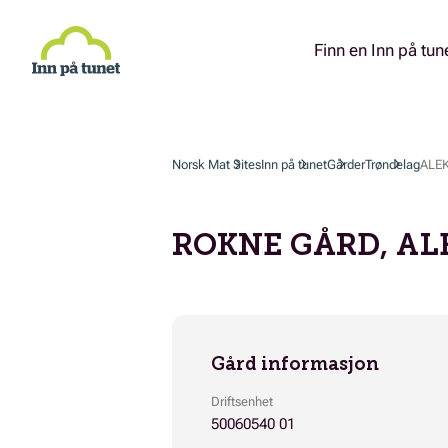
Hopp
til
hovedinnhold
Finn en Inn på tun
Norsk Mat Sites
Inn på tunet
Gårder
Trøndelag
ALE
ROKNE GÅRD, AL
Gård informasjon
Driftsenhet
50060540 01