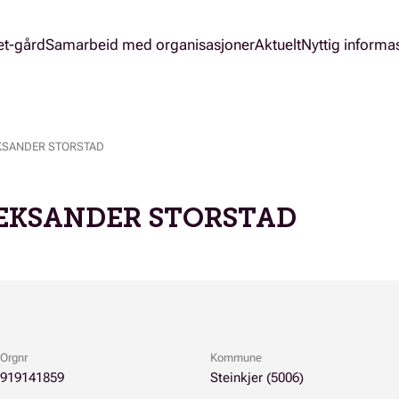
et-gård
Samarbeid med organisasjoner
Aktuelt
Nyttig informa
KSANDER STORSTAD
EKSANDER STORSTAD
Orgnr
Kommune
919141859
Steinkjer (5006)