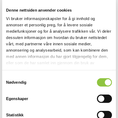
Ut på tur:
Bærtur, sætertur, kajakktur, fisketur, overnatting i
Denne nettsiden anvender cookies
hengekøye ute etc.
Vi bruker informasjonskapsler for å gi innhold og
annonser et personlig preg, for å levere sosiale
Dyrking og høsting av bær og grønnsaker:
mediefunksjoner og for å analysere trafikken vår. Vi deler
Delta fra starten av med opparbeiding av jorda,
dessuten informasjon om hvordan du bruker nettstedet
såing, luking og høsting. Tilberedning av det en har
vårt, med partnerne våre innen sosiale medier,
dyrket og høstet.
annonsering og analysearbeid, som kan kombinere den
med annen informasjon du har gjort tilgjengelig for dem,
Jakt:
eller som de har samlet inn gjennom din bruk av
Bli med på jakt av rype, storfugl, elg, rådyr.
tjenestene deres.
Samtykkevalg
Nødvendig
Egenskaper
Statistikk