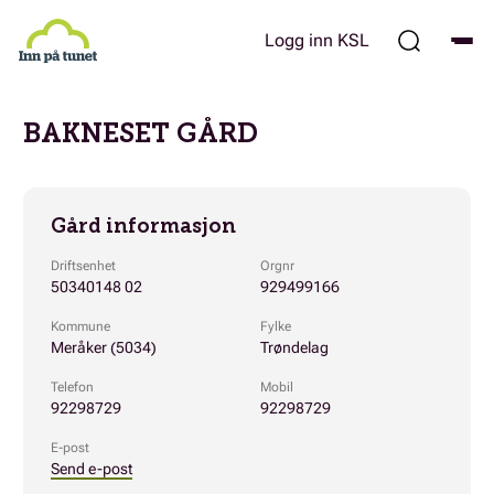
Hopp
til
Logg inn KSL
hovedinnhold
BAKNESET GÅRD
Gård informasjon
Driftsenhet
Orgnr
50340148 02
929499166
Kommune
Fylke
Meråker (5034)
Trøndelag
Telefon
Mobil
92298729
92298729
E-post
Send e-post