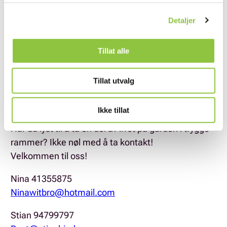
-Baking og matlaging.
-Vedlikehold av bygning og utstyr
Detaljer
Gården har gjennomgått:
-Kvalitetssystemet for landbruket.
Tillat alle
-Hms.
-Er ansvarsforsikret.
Tillat utvalg
-Har godkjent politiattest
-Vi har taushetsplikt.
Ikke tillat
Har du lyst til å ta en del av livet på gården i trygge
rammer? Ikke nøl med å ta kontakt!
Velkommen til oss!
Nina 41355875
Ninawitbro@hotmail.com
Stian 94799797