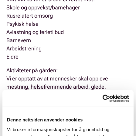
Skole og oppvekst/barnehager
Rusrelatert omsorg
Psykisk helse
Avlastning og ferietilbud
Barnevern
Arbeidstrening
Eldre
Aktiviteter på gården:
Vi er opptatt av at mennesker skal oppleve
mestring, helsefremmende arbeid, glede,
medbestemmelse, utvikling og
trivsel tilpasset hvert menneske. Trygghet,
brukerfokus og det å bli sett er noe vi setter høyt.
Aktiviteten i tjenestetilbudet er knyttet opp til
Denne nettsiden anvender cookies
gården, dyrene, livet og arbeidet der. Vi følger
Vi bruker informasjonskapsler for å gi innhold og
årshjulet og bruker gården og dens mangfold til