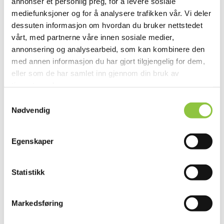
annonser et personlig preg, for å levere sosiale
aktiviteter der.
mediefunksjoner og for å analysere trafikken vår. Vi deler
dessuten informasjon om hvordan du bruker nettstedet
Vi tilpasser opplegget til hver enkelt og tilbyr mange
vårt, med partnerne våre innen sosiale medier,
aktiviteter.
annonsering og analysearbeid, som kan kombinere den
med annen informasjon du har gjort tilgjengelig for dem,
Eksempler på detter er:
eller som de har samlet inn gjennom din bruk av
-Hest og ridning i skogen og på ridebane,
tjenestene deres.
børsting,stell og hestens daglige behov.
Samtykkevalg
-Sau og lamming. Og ulla - hva den brukes til.
Nødvendig
-Hønene -egget - matlaging.
-Såing, bærplukking, høsting, safting og sylting.
Egenskaper
Etablering og stell av grønnsakshage.
-Bålkos med hjemmelaget mat.
-Stell og kos med øvrige dyr. Deres årshjul og
Statistikk
behov.
-Verksted med snekkering av fuglekasser mm
Markedsføring
-Akebakker og vinterlek.