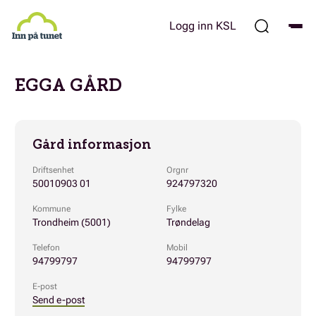
Hopp
til
Logg inn KSL
hovedinnhold
EGGA GÅRD
Gård informasjon
Driftsenhet
Orgnr
50010903 01
924797320
Kommune
Fylke
Trondheim (5001)
Trøndelag
Telefon
Mobil
94799797
94799797
E-post
Send e-post