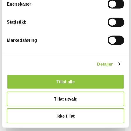
Egenskaper
Statistikk
Andre lignende gårder
Markedsføring
ØFSTI LANDBRUK ARNE STENE
Detaljer
Stjørdal
Trøndelag
Tillat alle
Tillat utvalg
TORE BØE
Ikke tillat
Oppdal
Trøndelag