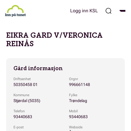
Hopp
til
Logg inn KSL
hovedinnhold
EIKRA GARD V/VERONICA
REINÅS
Gård informasjon
Driftsenhet
Orgnr
50350458 01
996661148
Kommune
Fylke
Stjørdal (5035)
Trøndelag
Telefon
Mobil
93440683
93440683
E-post
Webside