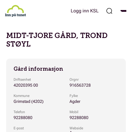
Hopp
til
Logg inn KSL
hovedinnhold
MIDT-TJORE GÅRD, TROND
STØYL
Gård informasjon
Driftsenhet
Orgnr
42020395 00
916563728
Kommune
Fylke
Grimstad (4202)
Agder
Telefon
Mobil
92288080
92288080
E-post
Webside