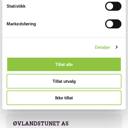
Statistikk
Andre lignende gårder
Markedsføring
BRØMNES GÅRD
Arendal
Agder
Detaljer
Tillat alle
ÅSBØ GÅRD EVENSEN
Tillat utvalg
Gjerstad
Agder
Ikke tillat
ØVLANDSTUNET AS