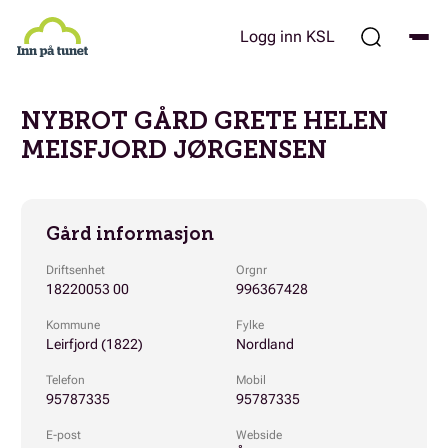
Hopp
til
Logg inn KSL
hovedinnhold
NYBROT GÅRD GRETE HELEN
MEISFJORD JØRGENSEN
Gård informasjon
Driftsenhet
Orgnr
18220053 00
996367428
Kommune
Fylke
Leirfjord (1822)
Nordland
Telefon
Mobil
95787335
95787335
E-post
Webside