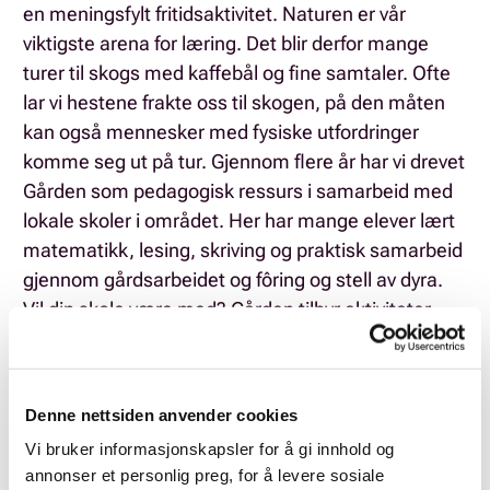
en meningsfylt fritidsaktivitet. Naturen er vår
viktigste arena for læring. Det blir derfor mange
turer til skogs med kaffebål og fine samtaler. Ofte
lar vi hestene frakte oss til skogen, på den måten
kan også mennesker med fysiske utfordringer
komme seg ut på tur. Gjennom flere år har vi drevet
Gården som pedagogisk ressurs i samarbeid med
lokale skoler i området. Her har mange elever lært
matematikk, lesing, skriving og praktisk samarbeid
gjennom gårdsarbeidet og fôring og stell av dyra.
Vil din skole være med? Gården tilbyr aktiviteter
tilpasset den enkelte bruker. Ikke nøl med å ta
kontakt! Nybrot Gård ligger sentralt i Leirfjord
kommune langs FV 17. Våre gjester kan dermed
Denne nettsiden anvender cookies
også ta rutebuss til og fra Sandnessjøen, Nesna-
Vi bruker informasjonskapsler for å gi innhold og
Levang og Mosjøen hvis egen transport er
annonser et personlig preg, for å levere sosiale
vanskelig. Besøk vår hjemmeside for mer