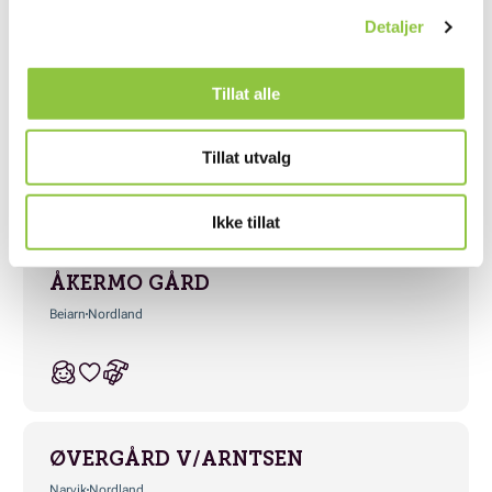
Detaljer
Tillat alle
Tillat utvalg
Andre lignende gårder
Ikke tillat
ÅKERMO GÅRD
Beiarn
Nordland
ØVERGÅRD V/ARNTSEN
Narvik
Nordland