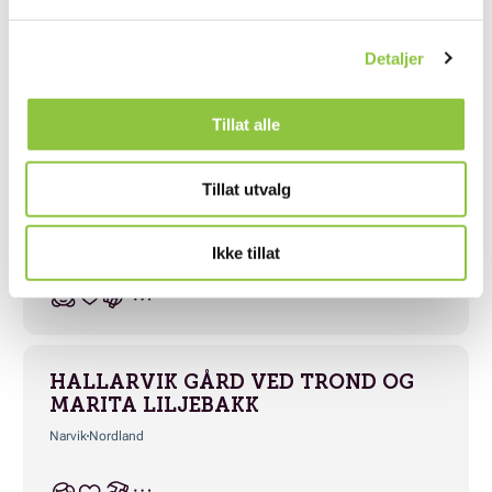
ØVERGÅRD V/ARNTSEN
Detaljer
Narvik
Nordland
Tillat alle
Tillat utvalg
VESTERLANDET GÅRD
Sortland
Nordland
Ikke tillat
HALLARVIK GÅRD VED TROND OG
MARITA LILJEBAKK
Narvik
Nordland