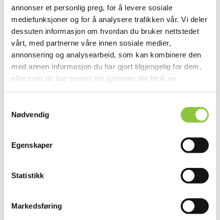
annonser et personlig preg, for å levere sosiale
mediefunksjoner og for å analysere trafikken vår. Vi deler
Givær 52, 8097 Givær
dessuten informasjon om hvordan du bruker nettstedet
vårt, med partnerne våre innen sosiale medier,
annonsering og analysearbeid, som kan kombinere den
med annen informasjon du har gjort tilgjengelig for dem,
eller som de har samlet inn gjennom din bruk av
tjenestene deres.
Samtykkevalg
Andre lignende gårder
Nødvendig
Egenskaper
ÅKERMO GÅRD
Beiarn
Nordland
Statistikk
Markedsføring