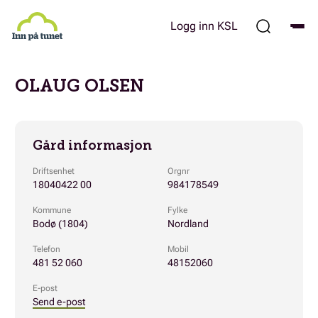
Hopp
til
Logg inn KSL
hovedinnhold
OLAUG OLSEN
Gård informasjon
Driftsenhet
Orgnr
18040422 00
984178549
Kommune
Fylke
Bodø (1804)
Nordland
Telefon
Mobil
481 52 060
48152060
E-post
Send e-post