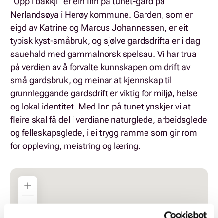
"Opp i bakkji" er ein Inn på tunet-gard på
Nerlandsøya i Herøy kommune. Garden, som er
eigd av Katrine og Marcus Johannessen, er eit
typisk kyst-småbruk, og sjølve gardsdrifta er i dag
sauehald med gammalnorsk spelsau. Vi har trua
på verdien av å forvalte kunnskapen om drift av
små gardsbruk, og meinar at kjennskap til
grunnleggande gardsdrift er viktig for miljø, helse
og lokal identitet. Med Inn på tunet ynskjer vi at
fleire skal få del i verdiane naturglede, arbeidsglede
og felleskapsglede, i ei trygg ramme som gir rom
for oppleving, meistring og læring.