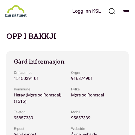
Hopp
til
Logg inn KSL
hovedinnhold
OPP I BAKKJI
Gård informasjon
Driftsenhet
Orgnr
15150291 01
916874901
Kommune
Fylke
Herøy (Møre og Romsdal)
Møre og Romsdal
(1515)
Telefon
Mobil
95857339
95857339
E-post
Webside
Send e-post
Åpne webside