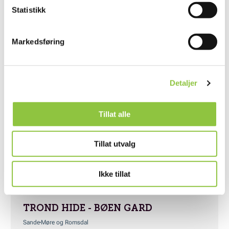
Andre lignende gårder
Statistikk
Markedsføring
STRAND GÅRD
Averøy
Møre og Romsdal
Detaljer
Tillat alle
HUMLEGÅRD - VERA SIMONSSON AS
Rauma
Møre og Romsdal
Tillat utvalg
Ikke tillat
TROND HIDE - BØEN GARD
Sande
Møre og Romsdal