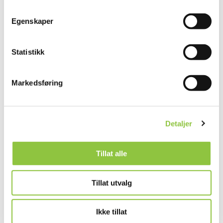
Bratsbergvegen 274, 7036 Trondheim
Egenskaper
Statistikk
Markedsføring
Andre lignende gårder
Detaljer
ØFSTI LANDBRUK ARNE STENE
Stjørdal
Trøndelag
Tillat alle
Tillat utvalg
Ikke tillat
TORE ØGSTAD