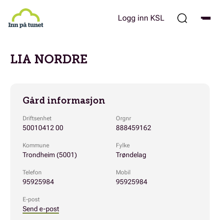
Hopp
til
Logg inn KSL
hovedinnhold
LIA NORDRE
Gård informasjon
Driftsenhet
Orgnr
50010412 00
888459162
Kommune
Fylke
Trondheim (5001)
Trøndelag
Telefon
Mobil
95925984
95925984
E-post
Send e-post