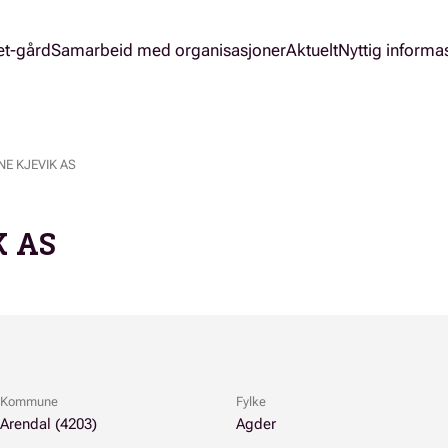
et-gård
Samarbeid med organisasjoner
Aktuelt
Nyttig informa
E KJEVIK AS
K AS
Kommune
Fylke
Arendal (4203)
Agder