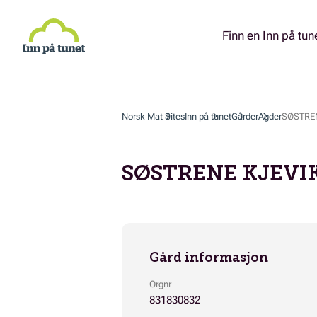
Hopp
til
hovedinnhold
Finn en Inn på tun
Norsk Mat Sites
Inn på tunet
Gårder
Agder
SØSTREN
SØSTRENE KJEVI
Gård informasjon
Orgnr
831830832