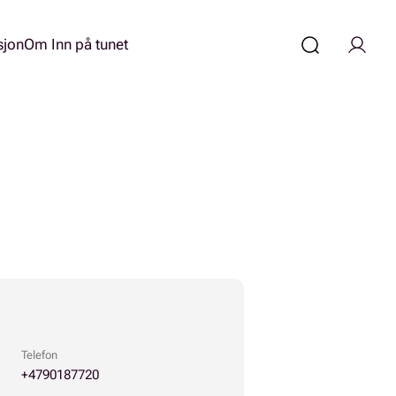
sjon
Om Inn på tunet
Telefon
+4790187720