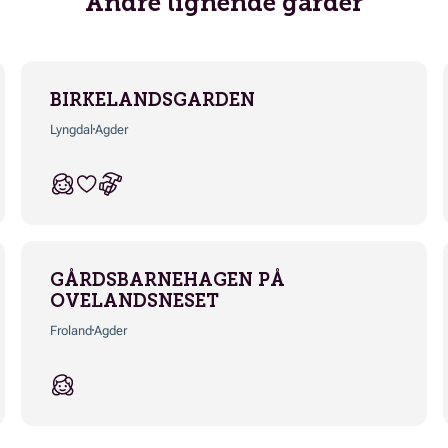
Andre lignende gårder
BIRKELANDSGARDEN
Lyngdal
Agder
GÅRDSBARNEHAGEN PÅ
OVELANDSNESET
Froland
Agder