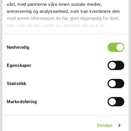
vårt, med partnerne våre innen sosiale medier,
annonsering og analysearbeid, som kan kombinere den
med annen informasjon du har gjort tilgjengelig for dem,
Andre lignende gårder
eller som de har samlet inn gjennom din bruk av
tjenestene deres.
Samtykkevalg
TORVHOLEN GARD
Nødvendig
Klepp
Rogaland
Egenskaper
Statistikk
TRYGGVI KAREN FOSSÅ
HANDELAND
Markedsføring
Sandnes
Rogaland
Detaljer