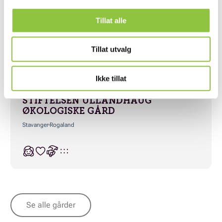
Tillat alle
TORVALD HADLAND
Time
Rogaland
Tillat utvalg
Ikke tillat
STIFTELSEN ULLANDHAUG
ØKOLOGISKE GÅRD
Stavanger
Rogaland
Se alle gårder