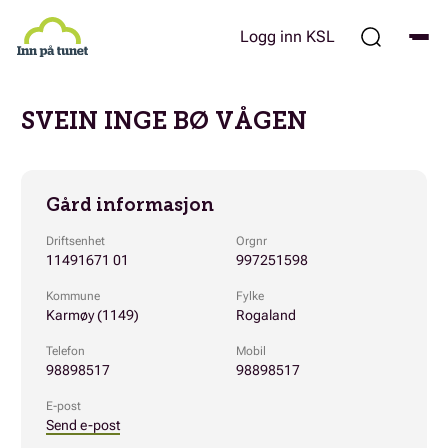
Hopp
til
Logg inn KSL
hovedinnhold
SVEIN INGE BØ VÅGEN
Gård informasjon
Driftsenhet
Orgnr
11491671 01
997251598
Kommune
Fylke
Karmøy (1149)
Rogaland
Telefon
Mobil
98898517
98898517
E-post
Send e-post