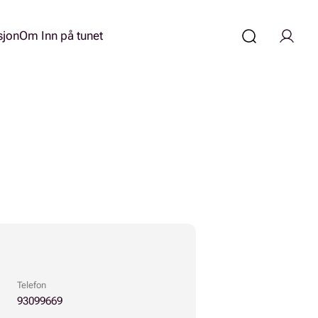
sjon
Om Inn på tunet
Telefon
93099669