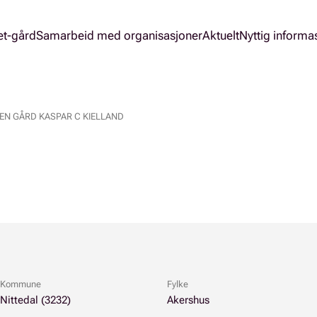
et-gård
Samarbeid med organisasjoner
Aktuelt
Nyttig informa
EN GÅRD KASPAR C KIELLAND
Kommune
Fylke
Nittedal (3232)
Akershus