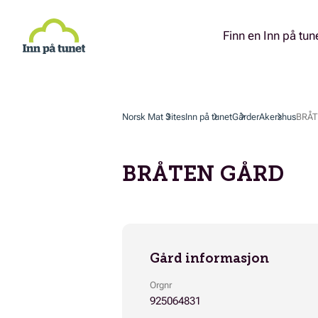
Hopp
til
hovedinnhold
Finn en Inn på tun
Norsk Mat Sites
Inn på tunet
Gårder
Akershus
BRÅT
BRÅTEN GÅRD
Gård informasjon
Orgnr
925064831