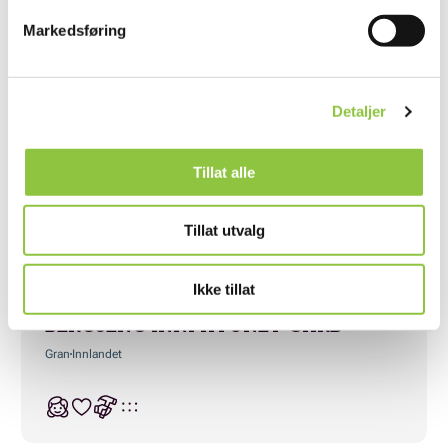
Nord-Aurdal
Innlandet
Markedsføring
Detaljer
VÅRHEIM REKREASJON ANITA
NORDBØ
Tillat alle
Gran
Innlandet
Tillat utvalg
Ikke tillat
BERGSENG INNPÅTUNET-GÅRD
Gran
Innlandet