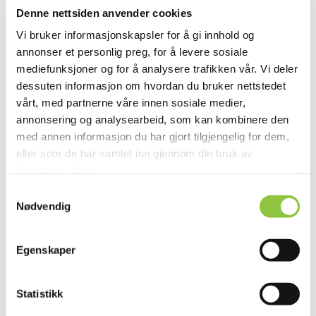
Denne nettsiden anvender cookies
Vi bruker informasjonskapsler for å gi innhold og
annonser et personlig preg, for å levere sosiale
mediefunksjoner og for å analysere trafikken vår. Vi deler
dessuten informasjon om hvordan du bruker nettstedet
vårt, med partnerne våre innen sosiale medier,
Myrvangveien 140, 2500 Tynset
annonsering og analysearbeid, som kan kombinere den
med annen informasjon du har gjort tilgjengelig for dem,
eller som de har samlet inn gjennom din bruk av
tjenestene deres.
Samtykkevalg
Nødvendig
Andre lignende gårder
Egenskaper
Statistikk
VALDRES-STALLEN