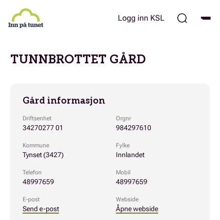
Hopp
til
Logg inn KSL
hovedinnhold
TUNNBROTTET GÅRD
Gård informasjon
Driftsenhet
Orgnr
34270277 01
984297610
Kommune
Fylke
Tynset (3427)
Innlandet
Telefon
Mobil
48997659
48997659
E-post
Webside
Send e-post
Åpne webside