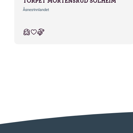
TORPET MORTENSRUD SOLHEIM
Åsnes
Innlandet