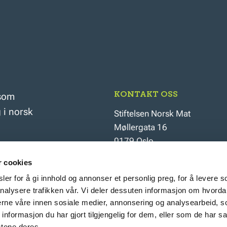
KONTAKT OSS
 som
 i norsk
Stiftelsen Norsk Mat
Møllergata 16
0179 Oslo
Orgnr.: 990675627
r cookies
er for å gi innhold og annonser et personlig preg, for å levere s
nalysere trafikken vår. Vi deler dessuten informasjon om hvorda
nerne våre innen sosiale medier, annonsering og analysearbeid, 
24 14 83 00
formasjon du har gjort tilgjengelig for dem, eller som de har sa
stene deres.