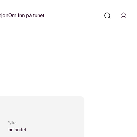
sjon
Om Inn på tunet
Fylke
Innlandet