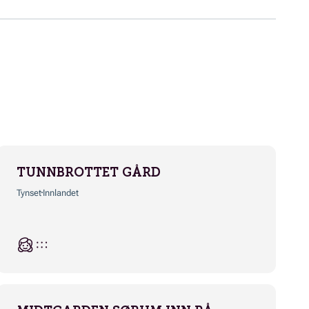
TUNNBROTTET GÅRD
Tynset
Innlandet