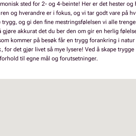
rmonisk sted for 2- og 4-beinte! Her er det hester og
en og hverandre er i fokus, og vi tar godt vare på hve
ygg, og gi den fine mestringsfølelsen vi alle trenger 
l å gjøre akkurat det du ber den om gir en herlig følel
 som kommer på besøk får en trygg forankring i natur o
lk, for det gjør livet så mye lysere! Ved å skape trygg
i forhold til egne mål og forutsetninger.