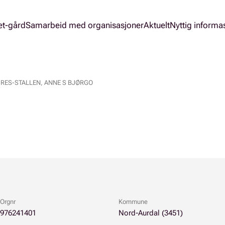
et-gård
Samarbeid med organisasjoner
Aktuelt
Nyttig informa
RES-STALLEN, ANNE S BJØRGO
Orgnr
Kommune
976241401
Nord-Aurdal (3451)