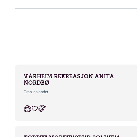
VÅRHEIM REKREASJON ANITA
NORDBØ
Gran
Innlandet