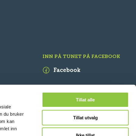
INN PÅ TUNET PÅ FACEBOOK
Facebook
Tillat alle
osiale
n du bruker
Tillat utvalg
som kan
mlet inn
Ikke tillat