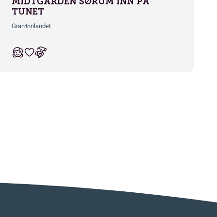
MIDTGARDEN SØRUM INN PÅ
TUNET
Gran
Innlandet