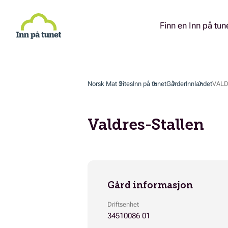
Hopp
til
hovedinnhold
Finn en Inn på tun
Norsk Mat Sites
Inn på tunet
Gårder
Innlandet
VALD
Valdres-Stallen
Gård informasjon
Driftsenhet
34510086 01