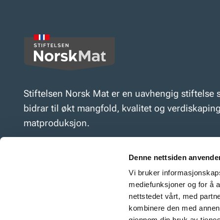
Stiftelsen Norsk Mat er en uavhengig stiftelse
bidrar til økt mangfold, kvalitet og verdiskaping
matproduksjon.
Denne nettsiden anvende
Vi bruker informasjonskapsl
mediefunksjoner og for å a
nettstedet vårt, med part
Stiftelsen Norsk Mat
kombinere den med annen in
Ansatte i Stiftelsen Norsk Mat
gjennom din bruk av tjene