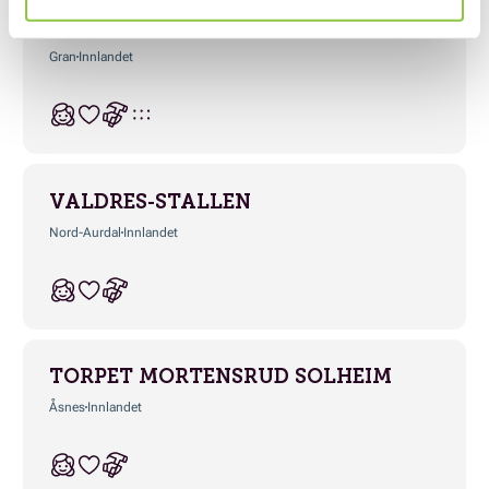
BERGSENG INNPÅTUNET-GÅRD
Gran
Innlandet
VALDRES-STALLEN
Nord-Aurdal
Innlandet
TORPET MORTENSRUD SOLHEIM
Åsnes
Innlandet