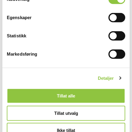
Horgenmoen 50, 2750 Gran
Egenskaper
Statistikk
Markedsføring
Andre lignende gårder
Detaljer
VÅRHEIM REKREASJON ANITA
NORDBØ
Tillat alle
Gran
Innlandet
Tillat utvalg
Ikke tillat