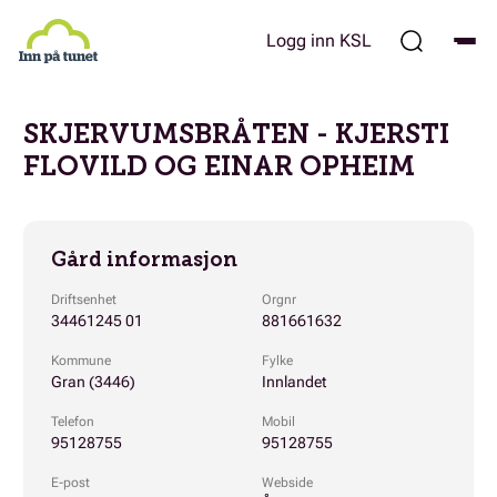
Hopp
til
Logg inn KSL
hovedinnhold
SKJERVUMSBRÅTEN - KJERSTI
FLOVILD OG EINAR OPHEIM
Gård informasjon
Driftsenhet
Orgnr
34461245 01
881661632
Kommune
Fylke
Gran (3446)
Innlandet
Telefon
Mobil
95128755
95128755
E-post
Webside