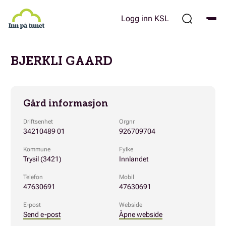
Hopp
til
Logg inn KSL
hovedinnhold
BJERKLI GAARD
Gård informasjon
Driftsenhet
Orgnr
34210489 01
926709704
Kommune
Fylke
Trysil (3421)
Innlandet
Telefon
Mobil
47630691
47630691
E-post
Webside
Send e-post
Åpne webside