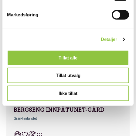
VÅRHEIM REKREASJON ANITA
NORDBØ
Markedsføring
Gran
Innlandet
Detaljer
Tillat alle
VALDRES-STALLEN
Nord-Aurdal
Innlandet
Tillat utvalg
Ikke tillat
BERGSENG INNPÅTUNET-GÅRD
Gran
Innlandet