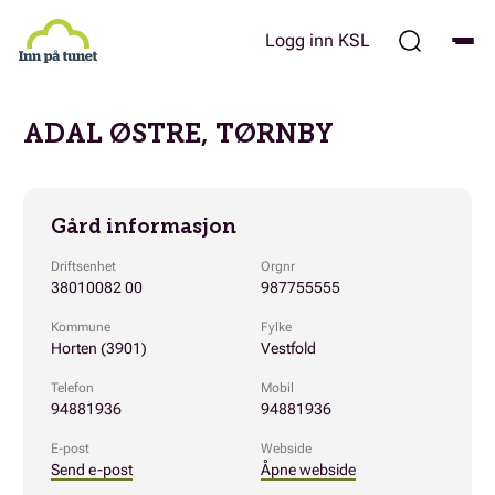
Hopp
til
Logg inn KSL
hovedinnhold
ADAL ØSTRE, TØRNBY
Gård informasjon
Driftsenhet
Orgnr
38010082 00
987755555
Kommune
Fylke
Horten (3901)
Vestfold
Telefon
Mobil
94881936
94881936
E-post
Webside
Send e-post
Åpne webside