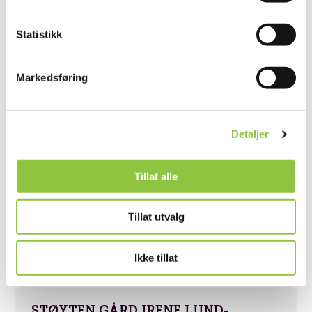
Andre lignende gårder
Statistikk
BJUNEGÅRDSDRIFT V/ØYVIND
Markedsføring
BJUNE
Tønsberg
Vestfold
Detaljer
Tillat alle
VITTERSØ INN PÅ TUNET
Tillat utvalg
Larvik
Vestfold
Ikke tillat
STØYTEN GÅRD IRENE LUND-