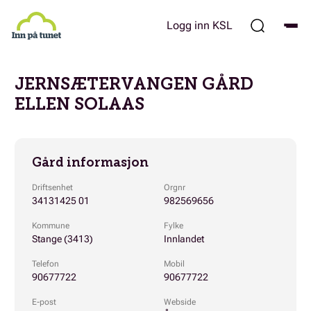
Hopp
til
Logg inn KSL
hovedinnhold
JERNSÆTERVANGEN GÅRD
ELLEN SOLAAS
Gård informasjon
Driftsenhet
Orgnr
34131425 01
982569656
Kommune
Fylke
Stange (3413)
Innlandet
Telefon
Mobil
90677722
90677722
E-post
Webside