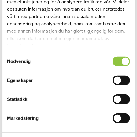
mediefunksjoner og for å analysere trafikken vår. Vi deler
dessuten informasjon om hvordan du bruker nettstedet
vårt, med partnerne våre innen sosiale medier,
annonsering og analysearbeid, som kan kombinere den
med annen informasjon du har gjort tilgjengelig for dem,
eller som de har samlet inn gjennom din bruk av
tjenestene deres.
Andre lignende gårder
Samtykkevalg
Nødvendig
VÅRHEIM REKREASJON ANITA
Egenskaper
NORDBØ
Gran
Innlandet
Statistikk
Markedsføring
BERGSENG INNPÅTUNET-GÅRD