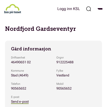
Hopp
til
Logg inn KSL
hovedinnhold
Nordfjord Gardseventyr
Gård informasjon
Driftsenhet
Orgnr
46490651 02
912225488
Kommune
Fylke
Stad (4649)
Vestland
Telefon
Mobil
90565652
90565652
E-post
Send e-post