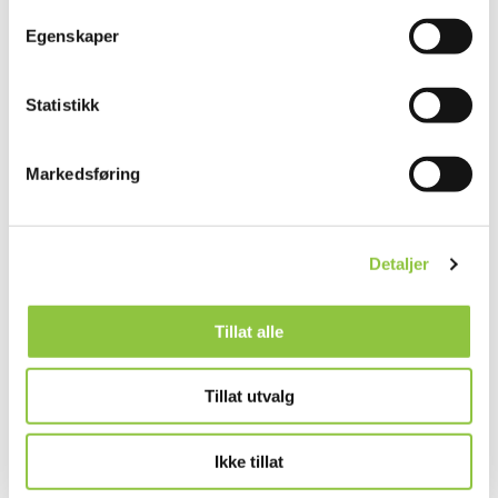
Egenskaper
Statistikk
Andre lignende gårder
Markedsføring
ØVREEIDE GARD
Detaljer
Bjørnafjorden
Vestland
Tillat alle
Tillat utvalg
ØVRE-EIDE GÅRD ARILD NYDEGGER
ØVRE-EIDE
Ikke tillat
Bergen
Vestland