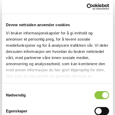
Denne nettsiden anvender cookies
HELGERUD GÅRD DA
Vi bruker informasjonskapsler for å gi innhold og
Lier
Buskerud
annonser et personlig preg, for å levere sosiale
mediefunksjoner og for å analysere trafikken vår. Vi deler
dessuten informasjon om hvordan du bruker nettstedet
vårt, med partnerne våre innen sosiale medier,
annonsering og analysearbeid, som kan kombinere den
med annen informasjon du har gjort tilgjengelig for dem,
INN PÅ TUNET HAUGAPLASSAN
eller som de har samlet inn gjennom din bruk av
Nesbyen
Buskerud
tjenestene deres.
Samtykkevalg
Nødvendig
Egenskaper
KJØSTELSLIEN