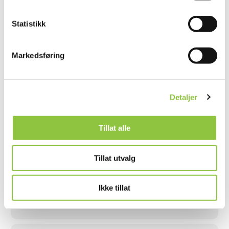
Hemsedal
Buskerud
Statistikk
Markedsføring
KLEKKEN GÅRD
Ringerike
Buskerud
Detaljer
Tillat alle
Tillat utvalg
KRISTIN BÆRØE
Drammen
Buskerud
Ikke tillat