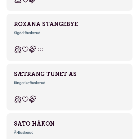
ROXANA STANGEBYE
Sigdal
Buskerud
SÆTRANG TUNET AS
Ringerike
Buskerud
SATO HÅKON
Ål
Buskerud