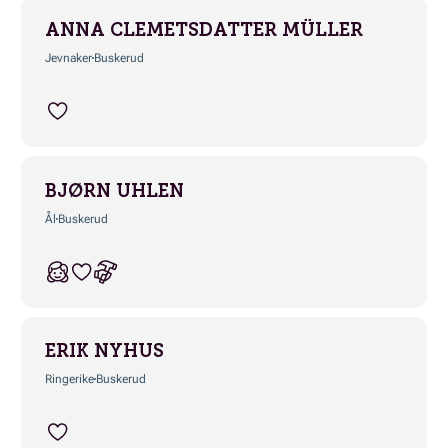
ANNA CLEMETSDATTER MÜLLER
Jevnaker
Buskerud
BJØRN UHLEN
Ål
Buskerud
ERIK NYHUS
Ringerike
Buskerud