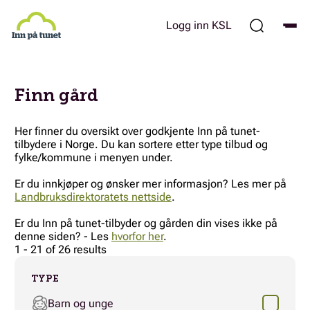
Hopp
til
Logg inn KSL
hovedinnhold
Finn gård
Her finner du oversikt over godkjente Inn på tunet-
tilbydere i Norge. Du kan sortere etter type tilbud og
fylke/kommune i menyen under.
Er du innkjøper og ønsker mer informasjon? Les mer på
Landbruksdirektoratets nettside
.
Er du Inn på tunet-tilbyder og gården din vises ikke på
denne siden? - Les
hvorfor her
.
1 - 21 of 26 results
TYPE
Barn og unge